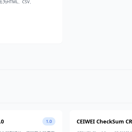
出为HTML、CSV、
.0
CEIWEI CheckSum 
1.0