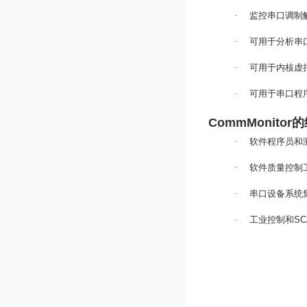
·
监控串口调制
·
可用于分析串
·
可用于内核虚
·
可用于串口程
CommMonitor
的
·
软件程序员和
·
软件质量控制
·
串口设备系统
·
工业控制和
SC