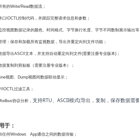
所有的
Write/Read
数据流；
串口
IOCTL
控制代码，并跟踪完整请求信息和参数；
监控视图数据记录的颜色、时间格式、字节换行长度、字节不同数制展示输出
管理：保存和加载所有监视数据，导出并重定向到文件功能；
数据导出
ASCII
文本，并支持自动重定向到文件
(
需要注册专业版本
)
；
数据复制到剪贴板（需要注册专业版本）；
ine
视图、
Dump
视图间数据联动显示；
P/IOCTL
过滤工具；
RTU
ASCII
(
支持
、
模式
导出，复制，保存数据需
Modbus
协议分析，
用于：
和任何
Windows App
通信之间的数据传输；