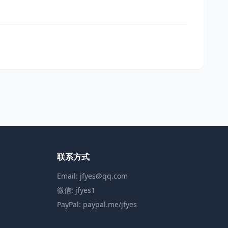
联系方式
Email: jfyes@qq.com
微信: jfyes1
PayPal: paypal.me/jfyes