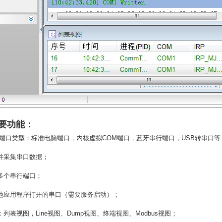
要功能：
端口类型：标准电脑端口，内核虚拟
COM
端口，蓝牙串行端口，
USB
转串口等
并采集串口数据；
多个串行端口；
他应用程序打开的串口（需要服务启动）；
：列表视图，
Line
视图、
Dump
视图、终端视图、
Modbus
视图；