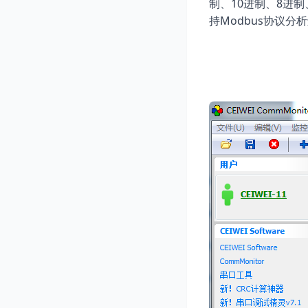
10
8
制、
进制、
进制
Modbus
持
协议分析