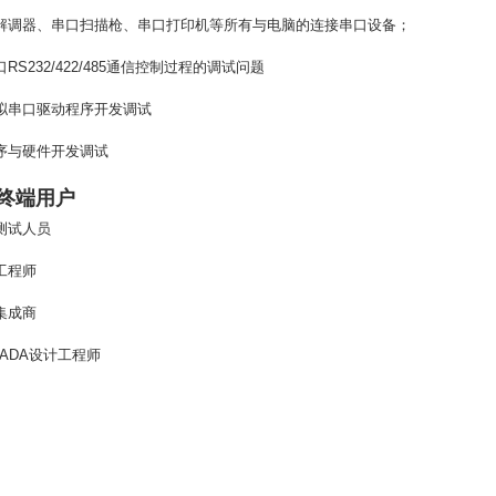
解调器、串口扫描枪、串口打印机等所有与电脑的连接串口设备；
口
RS232/422/485
通信控制过程的调试问题
拟串口驱动程序开发调试
序与硬件开发调试
终端用户
测试人员
工程师
集成商
ADA
设计工程师