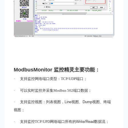
ModbusMonitor 监控精灵
主要功能：
·
支持监控
网络
端口类型：TCP/UDP端口
；
·
可以实时监控并采集Modbus 502
端口
数据；
·
支持监控视图：列表视图，
Line
视图、
Dump
视图、终端
视图
；
·
支持监控TCP/UPD网络
端口
所有的
Write/Read
数据流；