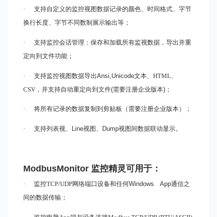
·
支持自定义的监控视图数据记录的颜色、时间格式、字节
换行长度、字节不同数制展示输出等；
·
支持监控会话管理：保存和加载所有监视数据，导出并重
定向到文件功能；
·
支持监控视图数据导出
Ansi,Unicode
文本、HTML、
CSV，并支持自动重定向到文件
(
需要注册
企业
版本
)
；
·
将所有记录的数据复制到剪贴板（需要注册企业版本）；
·
支持列表视、
Line
视图、
Dump
视图间数据联动显示。
ModbusMonitor 监控精灵
可用于：
·
监控TCP/UDP
网络端口
设备和任何
Windows App
通信之
间的数据传输；